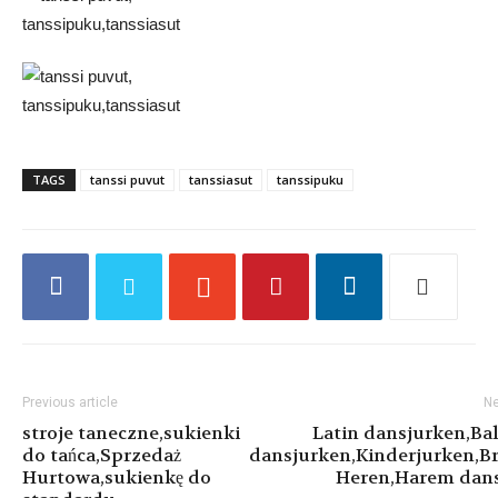
TAGS
tanssi puvut
tanssiasut
tanssipuku
Previous article
Ne
stroje taneczne,sukienki
Latin dansjurken,Ba
do tańca,Sprzedaż
dansjurken,Kinderjurken,B
Hurtowa,sukienkę do
Heren,Harem dan