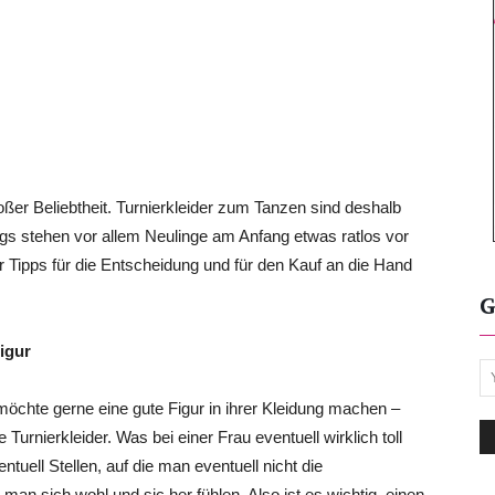
oßer Beliebtheit. Turnierkleider zum Tanzen sind deshalb
ings stehen vor allem Neulinge am Anfang etwas ratlos vor
r Tipps für die Entscheidung und für den Kauf an die Hand
G
igur
möchte gerne eine gute Figur in ihrer Kleidung machen –
 Turnierkleider. Was bei einer Frau eventuell wirklich toll
tuell Stellen, auf die man eventuell nicht die
man sich wohl und sic her fühlen. Also ist es wichtig, einen