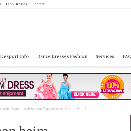
s
Latin Dresses
Contact
Smarts
ncesport Info
Dance Dresses Fashion
Services
FA
Dance
n beim Standardkleid zum Tanzen beim Kauf achten?
Blog