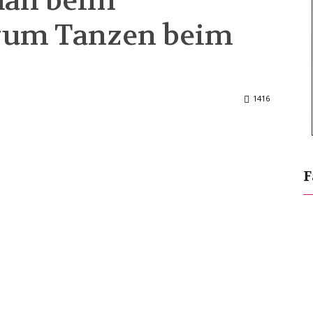
man beim
 zum Tanzen beim
1416
F