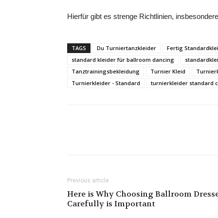
Hierfür gibt es strenge Richtlinien, insbesonder
TAGS
Du Turniertanzkleider
Fertig Standardkl
standard kleider für ballroom dancing
standardkle
Tanztrainingsbekleidung
Turnier Kleid
Turnier
Turnierkleider - Standard
turnierkleider standard 
Previous article
Here is Why Choosing Ballroom Dress
Carefully is Important