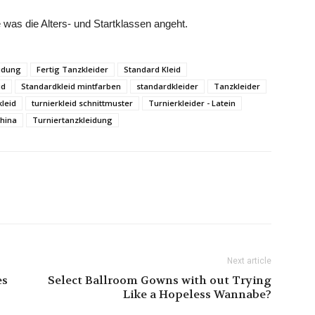
e was die Alters- und Startklassen angeht.
eidung
Fertig Tanzkleider
Standard Kleid
id
Standardkleid mintfarben
standardkleider
Tanzkleider
kleid
turnierkleid schnittmuster
Turnierkleider - Latein
china
Turniertanzkleidung
Next article
es
Select Ballroom Gowns with out Trying
Like a Hopeless Wannabe?